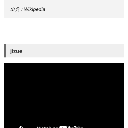
出典：Wikipedia
jizue